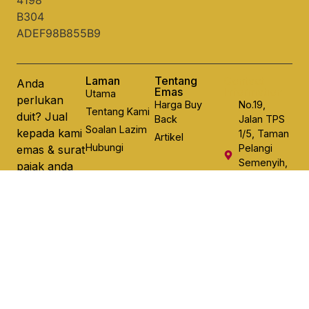
Laman
Tentang
Contact
Anda
Emas
Information
Utama
perlukan
Harga Buy
No.19,
Tentang Kami
duit? Jual
Back
Jalan TPS
Soalan Lazim
kepada kami
1/5, Taman
Artikel
Hubungi
Pelangi
emas & surat
Semenyih,
pajak anda
43500
dan
Semenyih,
dapatkan
Selangor
wang tunai
dalam 15
minit.
Hubungi
Whatsapp